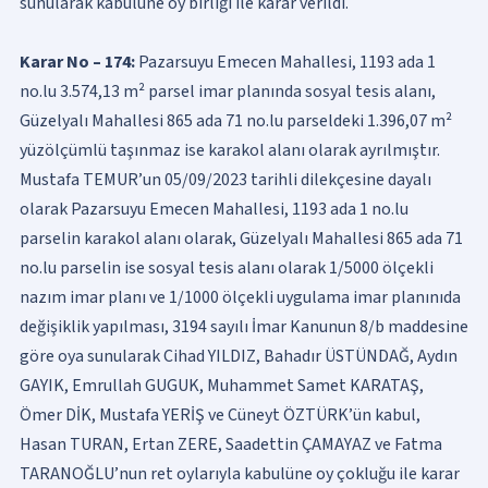
sunularak kabulüne oy birliği ile karar verildi.
Karar No – 174:
Pazarsuyu Emecen Mahallesi, 1193 ada 1
no.lu 3.574,13 m² parsel imar planında sosyal tesis alanı,
Güzelyalı Mahallesi 865 ada 71 no.lu parseldeki 1.396,07 m²
yüzölçümlü taşınmaz ise karakol alanı olarak ayrılmıştır.
Mustafa TEMUR’un 05/09/2023 tarihli dilekçesine dayalı
olarak Pazarsuyu Emecen Mahallesi, 1193 ada 1 no.lu
parselin karakol alanı olarak, Güzelyalı Mahallesi 865 ada 71
no.lu parselin ise sosyal tesis alanı olarak 1/5000 ölçekli
nazım imar planı ve 1/1000 ölçekli uygulama imar planınıda
değişiklik yapılması, 3194 sayılı İmar Kanunun 8/b maddesine
göre oya sunularak Cihad YILDIZ, Bahadır ÜSTÜNDAĞ, Aydın
GAYIK, Emrullah GUGUK, Muhammet Samet KARATAŞ,
Ömer DİK, Mustafa YERİŞ ve Cüneyt ÖZTÜRK’ün kabul,
Hasan TURAN, Ertan ZERE, Saadettin ÇAMAYAZ ve Fatma
TARANOĞLU’nun ret oylarıyla kabulüne oy çokluğu ile karar