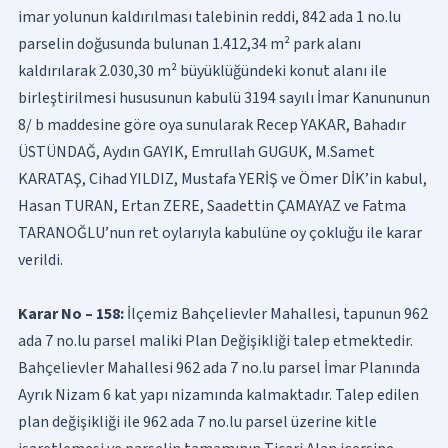
imar yolunun kaldırılması talebinin reddi, 842 ada 1 no.lu
parselin doğusunda bulunan 1.412,34 m² park alanı
kaldırılarak 2.030,30 m² büyüklüğündeki konut alanı ile
birleştirilmesi hususunun kabulü 3194 sayılı İmar Kanununun
8/ b maddesine göre oya sunularak Recep YAKAR, Bahadır
ÜSTÜNDAĞ, Aydın GAYIK, Emrullah GUGUK, M.Samet
KARATAŞ, Cihad YILDIZ, Mustafa YERİŞ ve Ömer DİK’in kabul,
Hasan TURAN, Ertan ZERE, Saadettin ÇAMAYAZ ve Fatma
TARANOĞLU’nun ret oylarıyla kabulüne oy çokluğu ile karar
verildi.
Karar No – 158:
İlçemiz Bahçelievler Mahallesi, tapunun 962
ada 7 no.lu parsel maliki Plan Değişikliği talep etmektedir.
Bahçelievler Mahallesi 962 ada 7 no.lu parsel İmar Planında
Ayrık Nizam 6 kat yapı nizamında kalmaktadır. Talep edilen
plan değişikliği ile 962 ada 7 no.lu parsel üzerine kitle