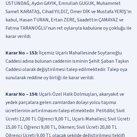
ÜSTÜNDAĞ, Aydın GAYIK, Emrullah GUGUK, Muhammet
Samet KARATAŞ, Cihad YILDIZ, Ömer DİK ve Mustafa YERİŞ’in
kabul, Hasan TURAN, Ertan ZERE, Saadettin ÇAMAYAZ ve
Fatma TARANOĞLU’nun ret oylarıyla kabulüne oy çokluğu ile
karar verildi.
Karar No – 153:
İlçemiz Uçarlı Mahallesinde Soytarıoğlu
Caddesi adına bulunan caddenin isminin Şehit Şaban Taşkın
Caddesi olarak değiştirilmesi talep edilmektedir. Talep oya
sunularak reddine oy birliği ile karar verildi.
Karar No – 154:
Uçarlı Özel Halk Dolmuşları, akaryakıt ve
yedek parçalara gelen zamlardan dolayı yolcu taşıma
ücretlerinin artırılmasını talep etmektedir. Pelitdibi; Sivil
Ücreti 12,00 TL Öğrenci 9,00 TL, Uçarlı Mahallesi; Sivil Ücreti
15,00 TL Öğrenci 9,00 TL, Dikmen; Sivil Ücreti 20,00 TL
Öğrenci Ücreti 9,00 TL olacak şekilde değiştirilmesi teklifi