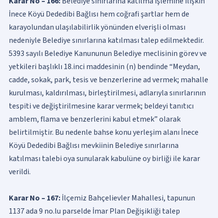
Karar No – 166:
Belediye sınırlarına katılma işlemine ilişkin
İnece Köyü Dededibi Bağlısı hem coğrafi şartlar hem de
karayolundan ulaşılabilirlik yönünden elverişli olması
nedeniyle Belediye sınırlarına katılması talep edilmektedir.
5393 sayılı Belediye Kanununun Belediye meclisinin görev ve
yetkileri başlıklı 18.inci maddesinin (n) bendinde “Meydan,
cadde, sokak, park, tesis ve benzerlerine ad vermek; mahalle
kurulması, kaldırılması, birleştirilmesi, adlarıyla sınırlarının
tespiti ve değiştirilmesine karar vermek; beldeyi tanıtıcı
amblem, flama ve benzerlerini kabul etmek” olarak
belirtilmiştir. Bu nedenle bahse konu yerleşim alanı İnece
Köyü Dededibi Bağlısı mevkiinin Belediye sınırlarına
katılması talebi oya sunularak kabulüne oy birliği ile karar
verildi.
Karar No – 167:
İlçemiz Bahçelievler Mahallesi, tapunun
1137 ada 9 no.lu parselde İmar Plan Değişikliği talep