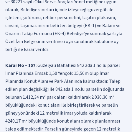
ve 30221 sayılı Okul Servis Araçları Yönetmeliğine uygun
olarak, Belediye sınırları içinde izleyeceği güzergâh ile
işleteni, şoförünü, rehber personelini, taşıtın plakasını,
cinsini, taşıma sınırını belirten belgeyi (EK-1) ve Bakım ve
Onarım Takip Formunu (EK-4) Belediye’ye sunmak şartıyla
Özel İzin Belgesinin verilmesi oya sunalarak kabulüne oy
birliği ile karar verildi.
Karar No – 157:
Güzelyalı Mahallesi 842 ada 1 no.lu parsel
İmar Planında Emsal: 1,50 Yençok: 15,50m olup İmar
Planında Konut Alanı ve Park Alanında kalmaktadır. Talep
edilen plan değişikliği ile 842 ada 1 no.lu parselin doğusunda
bulunan 1.412,34 m² park alanı kaldırılarak 2.030,30 m²
büyüklüğündeki konut alanı ile birleştirilerek ve parselin
güney yönündeki 12 metrelik imar yoluda kaldırılarak
4240,17 m² büyüklüğünde konut alanı olarak planlanması
talep edilmektedir. Parselin güneyinde geçen 12 metrelik