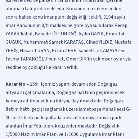
işaretlemesi ve parselin tamamının Ticari Alan içersine
alınması talep edilmektedir. Konunun müzakeresinden
sonra bahse konu İmar planı değişikliği teklifi, 3194 sayılı
İmar Kanununun 8/b maddesine göre oya sunularak Recep
YAKAR’kabul, Bahadır ÜSTÜNDAĞ, Aydın GAYIK, Emrullah
GUGUK, Muhammet Samet KARATAŞ, Cihad YILDIZ, Mustafa
YERİŞ, Hasan TURAN, Ertan ZERE, Saadettin ÇAMAYAZ ve
Fatma TARANOĞLU’nun ret, Ömer DİK’in çekimser oylarıyla
reddine oy çokluğu ile karar verildi.
Karar No – 159:
İlçemiz yapımı devam eden Doğalgaz
altyapısı çalışmalarına, Doğalgaz hattının geçirebilecek
kamuya ait imar yoluna ihtiyaç duyulmaktadır. Doğalgaz
iletim hattı geçişi sağlamak üzere İsmetpaşa Mahalleesi G-
40-a-10-b-3a no.lu paftada mevcut kamuya tahsisi park
alanları İmar Yolu olarak düzenlenmektedir. Değişiklik
1/5000 Nazım İmar Planı ve 1/1000 Uygulama İmar Planı