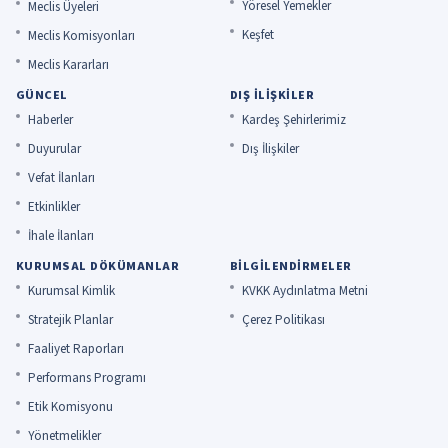
Yöresel Yemekler
Meclis Üyeleri
Keşfet
Meclis Komisyonları
Meclis Kararları
GÜNCEL
DIŞ İLIŞKILER
Haberler
Kardeş Şehirlerimiz
Duyurular
Dış İlişkiler
Vefat İlanları
Etkinlikler
İhale İlanları
KURUMSAL DÖKÜMANLAR
BILGILENDIRMELER
Kurumsal Kimlik
KVKK Aydınlatma Metni
Stratejik Planlar
Çerez Politikası
Faaliyet Raporları
Performans Programı
Etik Komisyonu
Yönetmelikler