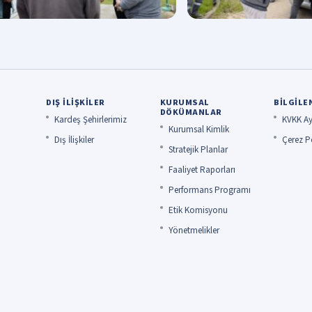
DIŞ İLIŞKILER
KURUMSAL
BILGILE
DÖKÜMANLAR
Kardeş Şehirlerimiz
KVKK Ay
Kurumsal Kimlik
Dış İlişkiler
Çerez Po
Stratejik Planlar
Faaliyet Raporları
Performans Programı
Etik Komisyonu
Yönetmelikler