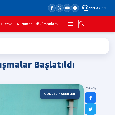
444 28 44
şkiler
Kurumsal Dökümanlar
lışmalar Başlatıldı
PAYLAŞ
GÜNCEL HABERLER