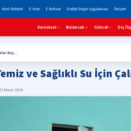
Kent Rehberi
E-İmar
E-Ruhsat
Evdeki Değer Uygulaması
İletişim
Kurumsal
Bulancak
Güncel
Dış İli
lar Baş...
emiz ve Sağlıklı Su İçin Ça
22 Nisan 2024