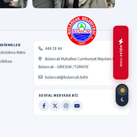
NDIRMELER
HIZLI ERİŞİM
444 28 44
dınlatma Metni
Bulancak Mahallesi Cumhuriyet Meydanı No:1
litikası
Bulancak - GİRESUN /TÜRKİYE
bulancak@bulancak.bel.tr
SOSYAL MEDYADA BİZ