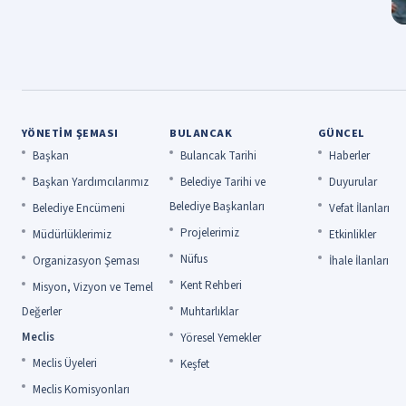
YÖNETIM ŞEMASI
BULANCAK
GÜNCEL
Başkan
Bulancak Tarihi
Haberler
Başkan Yardımcılarımız
Belediye Tarihi ve
Duyurular
Belediye Başkanları
Belediye Encümeni
Vefat İlanları
Projelerimiz
Müdürlüklerimiz
Etkinlikler
Nüfus
Organizasyon Şeması
İhale İlanları
Kent Rehberi
Misyon, Vizyon ve Temel
Değerler
Muhtarlıklar
Meclis
Yöresel Yemekler
Meclis Üyeleri
Keşfet
Meclis Komisyonları