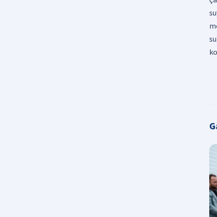
su
me
su
ko
G