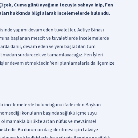
Çiçek, Cuma günü ayağının tozuyla sahaya inip, Fen
ları hakkında bilgi alarak incelemelerde bulundu.
risinde yapımı devam eden tuvaletler, Adliye Binası
pımına başlanan mescit ve tuvaletlerde incelemelerde
rda dahil, devam eden ve yeni başlatılan tüm
satmadan sürdürecek ve tamamlayacağız. Fen İşleri
 işler devam etmektedir. Yeni planlamalarla da ilçemize
 da incelemelerde bulunduğunu ifade eden Başkan
önemsediği konuların başında sağlıklı içme suyu
 olmamakla birlikte artan nüfus ve mevsimsel
ktedir. Bu durumun da giderilmesi için takviye
alınacak ek tedbirlerle kısa sürede ilçenin en sağlıklı