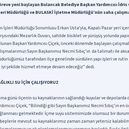
reve yeni başlayan Bulancak Belediye Başkan Yardımcısı İdris 
leri Müdürlüğü ve BULASKİ İşletme Müdürlüğü’nün saha çalışma
n İşleri Müdürlüğü Sorumlusu Erkan Usta’yla, Kapalı Pazar yeri içe
rşısındaki Mezarlık Duvarı, sahilde bisiklet ve yürüyüş yolunda ya
lunan Başkan Yardımcısı Çiçek, önceki dönemde başlayan çalışmala
lışmalarımızı Sayın Başkanımız Necmi Sıbıç’ın da talimatı ile ak
dürlüğümüz tarafından ilçe genelinde sürdülen yapı işleri ve rutin
 iyi şekilde hizmet etmeye devam edeceğiz” dedi.
ĞLIKLI SU İÇİN ÇALIŞIYORUZ
ma günü ilçenin su kaynaklarının sağlandığı kuyular ve depolarda
rdımcısı Çiçek, “Bilindiği gibi Sayın Başkanımız Necmi Sıbıç’ın en 
ğlanması gelmektedir. İçme suyu sistemimizde olumsuz bir durum
beplerle mevcut su kaynaklarımız zaman zaman yetersiz kalabilme
lışmalarımızı ve ek planlamalarımızı yapmaya başladık. Suyla ilgili 