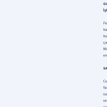
Gö
İş
Fe
ka
bu
ça
Mü
en
SA
Cu
Ya
sa
se
ça