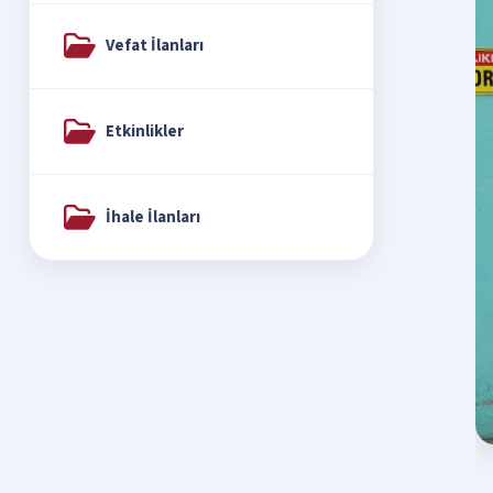
Vefat İlanları
Etkinlikler
İhale İlanları