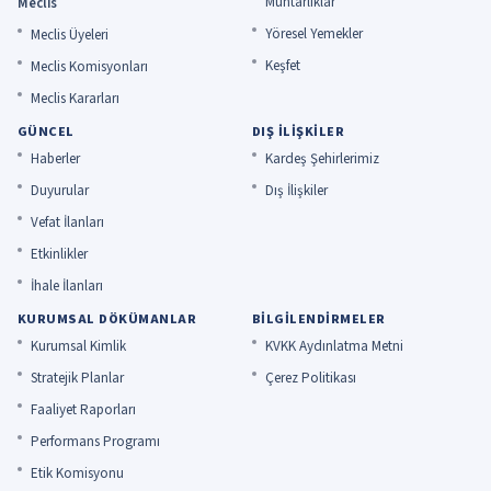
Muhtarlıklar
Meclis
Yöresel Yemekler
Meclis Üyeleri
Keşfet
Meclis Komisyonları
Meclis Kararları
GÜNCEL
DIŞ İLIŞKILER
Haberler
Kardeş Şehirlerimiz
Duyurular
Dış İlişkiler
Vefat İlanları
Etkinlikler
İhale İlanları
KURUMSAL DÖKÜMANLAR
BILGILENDIRMELER
Kurumsal Kimlik
KVKK Aydınlatma Metni
Stratejik Planlar
Çerez Politikası
Faaliyet Raporları
Performans Programı
Etik Komisyonu