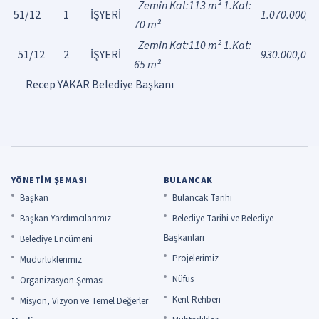
Zemin Kat:113 m² 1.Kat:
51/12
1
İŞYERİ
1.070.000,0
70 m²
Zemin Kat:110 m² 1.Kat:
51/12
2
İŞYERİ
930.000,00
65 m²
Recep YAKAR Belediye Başkanı
YÖNETIM ŞEMASI
BULANCAK
Başkan
Bulancak Tarihi
Başkan Yardımcılarımız
Belediye Tarihi ve Belediye
Başkanları
Belediye Encümeni
Projelerimiz
Müdürlüklerimiz
Nüfus
Organizasyon Şeması
Kent Rehberi
Misyon, Vizyon ve Temel Değerler