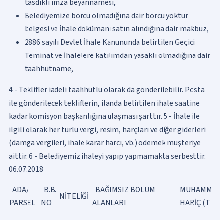
tasdikli imza beyannamesi,
Belediyemize borcu olmadığına dair borcu yoktur
belgesi ve İhale dokümanı satın alındığına dair makbuz,
2886 sayılı Devlet İhale Kanununda belirtilen Geçici
Teminat ve İhalelere katılımdan yasaklı olmadığına dair
taahhütname,
4 - Teklifler iadeli taahhütlü olarak da gönderilebilir. Posta
ile gönderilecek tekliflerin, ilanda belirtilen ihale saatine
kadar komisyon başkanlığına ulaşması şarttır. 5 - İhale ile
ilgili olarak her türlü vergi, resim, harçları ve diğer giderleri
(damga vergileri, ihale karar harcı, vb.) ödemek müşteriye
aittir. 6 - Belediyemiz ihaleyi yapıp yapmamakta serbesttir.
06.07.2018
ADA/
B.B.
BAĞIMSIZ BÖLÜM
MUHAMMEN
NİTELİĞİ
PARSEL
NO
ALANLARI
HARİÇ (TL)