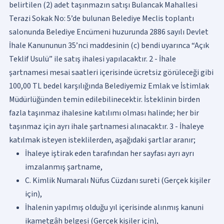
belirtilen (2) adet taşınmazın satışı Bulancak Mahallesi
Terazi Sokak No: 5’de bulunan Belediye Meclis toplantı
salonunda Belediye Encümeni huzurunda 2886 sayılı Devlet
İhale Kanununun 35’nci maddesinin (c) bendi uyarınca “Açık
Teklif Usulü” ile satış ihalesi yapılacaktır. 2 - İhale
şartnamesi mesai saatleri içerisinde ücretsiz görüleceği gibi
100,00 TL bedel karşılığında Belediyemiz Emlak ve İstimlak
Müdürlüğünden temin edilebilinecektir. İsteklinin birden
fazla taşınmaz ihalesine katılımı olması halinde; her bir
taşınmaz için ayrı ihale şartnamesi alınacaktır. 3 - İhaleye
katılmak isteyen isteklilerden, aşağıdaki şartlar aranır;
İhaleye iştirak eden tarafından her sayfası ayrı ayrı
imzalanmış şartname,
C. Kimlik Numaralı Nüfus Cüzdanı sureti (Gerçek kişiler
için),
İhalenin yapılmış olduğu yıl içerisinde alınmış kanuni
ikametgâh belgesi (Gerçek kişiler için),