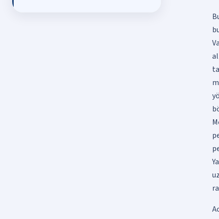
B
b
Va
al
t
m
y
bö
M
pe
p
Y
u
ra
Ac