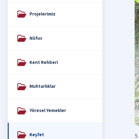
Projelerimiz
Nüfus
Kent Rehberi
Muhtarlıklar
Yöresel Yemekler
Keşfet
5