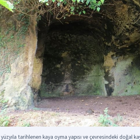
. yüzyıla tarihlenen kaya oyma yapısı ve çevresindeki doğal ka