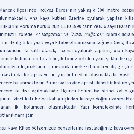
ulancak İlçesi’nde İncüvez Deresi’nin yaklaşık 300 metre batısın
ulunmaktadır. Ana kaya kütlesi üzerine oyularak yapılan kili
rlıklarını Koruma Kurulu'nun 11.10.1990 tarih ve 856 sayılı kararı 
ınmıştır. Yörede
“At Mağarası”
ve
“Acısu Mağarası”
olarak adlan
arihi ile ilgili bir yazıt veya kitabe olmamasına rağmen Genç Bi
ümkündür. İki katlı olarak, içerisi oyularak yapılmış olan kaya 
önünde bulunan ön tarafı beşik tonoz örtülü eyvan şeklindeki gir
lümden oluşmaktadır. İç mekanda merkezi bir oda ve dış girişlere
erkezi oda bir apsis ve üç yan bölmeden oluşmaktadır. Apsis ü
ncere bulunmaktadır. Birinci katta yine apsisli ikinci bir bölüm yer
encere ile dışa açılmaktadır. Üçüncü bölüm ise birinci katın g
apının ikinci katı birinci kat girişinden kuzeye doğru uzanmakt
zanan iki bölümden oluşmaktadır. Yapı kompleksinde her
stlanılmamıştır.
ısu Kaya Kilise bölgemizde benzerlerine rastladığımız kaya oyma 