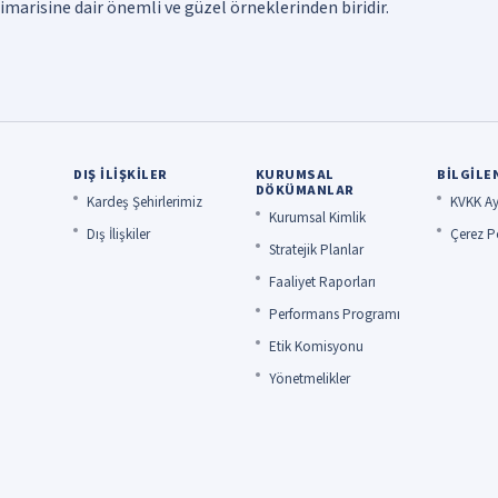
marisine dair önemli ve güzel örneklerinden biridir.
DIŞ İLIŞKILER
KURUMSAL
BILGILE
DÖKÜMANLAR
Kardeş Şehirlerimiz
KVKK Ay
Kurumsal Kimlik
Dış İlişkiler
Çerez Po
Stratejik Planlar
Faaliyet Raporları
Performans Programı
Etik Komisyonu
Yönetmelikler