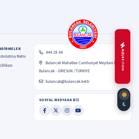
NDIRMELER
HIZLI ERİŞİM
444 28 44
dınlatma Metni
Bulancak Mahallesi Cumhuriyet Meydanı No:1
litikası
Bulancak - GİRESUN /TÜRKİYE
bulancak@bulancak.bel.tr
SOSYAL MEDYADA BİZ