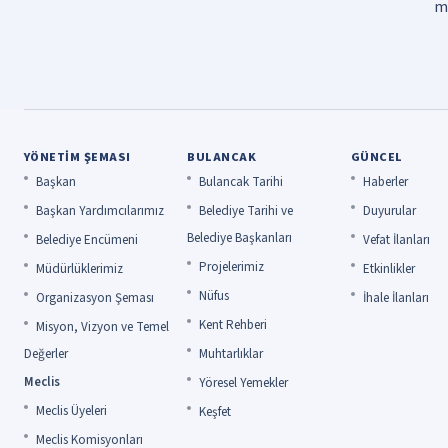
mi
YÖNETIM ŞEMASI
BULANCAK
GÜNCEL
Başkan
Bulancak Tarihi
Haberler
Başkan Yardımcılarımız
Belediye Tarihi ve
Duyurular
Belediye Başkanları
Belediye Encümeni
Vefat İlanları
Projelerimiz
Müdürlüklerimiz
Etkinlikler
Nüfus
Organizasyon Şeması
İhale İlanları
Kent Rehberi
Misyon, Vizyon ve Temel
Değerler
Muhtarlıklar
Meclis
Yöresel Yemekler
Meclis Üyeleri
Keşfet
Meclis Komisyonları