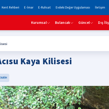
Kent Rehberi
E-İmar
E-Ruhsat
Evdeki Değer Uygulaması
İletişim
Kurumsal
Bulancak
Güncel
Dış İli
isesi
Acısu Kaya Kilisesi
TARİH