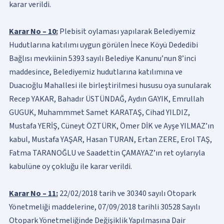
karar verildi.
Karar No – 10:
Plebisit oylaması yapılarak Belediyemiz
Hudutlarına katılımı uygun görülen İnece Köyü Dededibi
Bağlısı mevkiinin 5393 sayılı Belediye Kanunu’nun 8’inci
maddesince, Belediyemiz hudutlarına katılımına ve
Duacıoğlu Mahallesi ile birleştirilmesi hususu oya sunularak
Recep YAKAR, Bahadır ÜSTÜNDAĞ, Aydın GAYIK, Emrullah
GUGUK, Muhammmet Samet KARATAŞ, Cihad YILDIZ,
Mustafa YERİŞ, Cüneyt ÖZTÜRK, Ömer DİK ve Ayşe YILMAZ’ın
kabul, Mustafa YAŞAR, Hasan TURAN, Ertan ZERE, Erol TAŞ,
Fatma TARANOĞLU ve Saadettin ÇAMAYAZ’ın ret oylarıyla
kabulüne oy çokluğu ile karar verildi.
Karar No – 11:
22/02/2018 tarih ve 30340 sayılı Otopark
Yönetmeliği maddelerine, 07/09/2018 tarihli 30528 Sayılı
Otopark Yönetmeliğinde Değişiklik Yapılmasına Dair