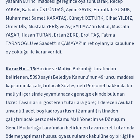
yasanın 68’inci maddesi gereğince oya sunularak, Recep
YAKAR, Bahadır ÜSTÜNDAĞ, Aydın GAYIK, Emrullah GUGUK,
Muhammet Samet KARATAŞ, Cüneyt ÖZTÜRK, Cihad YILDIZ,
Ömer DİK, Mustafa YERİŞ ve Ayşe YILMAZ’ın kabul, Mustafa
YAŞAR, Hasan TURAN, Ertan ZERE, Erol TAŞ, Fatma
TARANOĞLU ve Saadettin ÇAMAYAZ’ın ret oylarıyla kabulüne
oy çokluğu ile karar verildi.
Karar No – 13:
Hazine ve Maliye Bakanlığı tarafından
belirlenen, 5393 sayılı Belediye Kanunu’nun 49 ’uncu maddesi
kapsamında çalıştırılacak Sözleşmeli Personel hakkında bir
mali yıl içerisinde yayımlanacak genelge ekinde bulunan
Ücret Tavanlarını gösteren tutarlara göre; 1 dereceli Avukat
unvanlı 1 adet boş kadroya (Kısmi Zamanlı) istinaden
çalıştırılacak personele Kamu Mali Yönetim ve Dönüşüm
Genel Müdürlüğü tarafından belirlenen tavan ücret tutarında
ödeme yapılması hususu oya sunularak kabulüne oy birliği ile