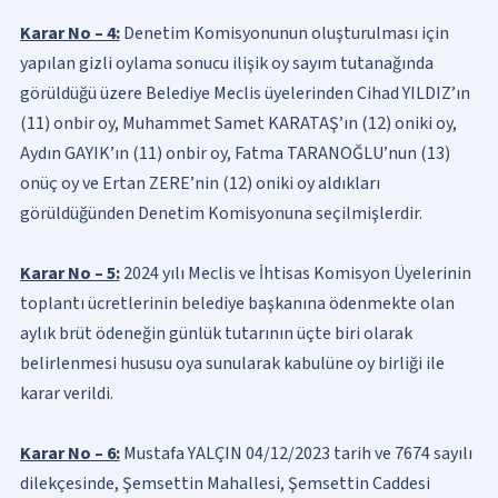
Karar No – 4:
Denetim Komisyonunun oluşturulması için
yapılan gizli oylama sonucu ilişik oy sayım tutanağında
görüldüğü üzere Belediye Meclis üyelerinden Cihad YILDIZ’ın
(11) onbir oy, Muhammet Samet KARATAŞ’ın (12) oniki oy,
Aydın GAYIK’ın (11) onbir oy, Fatma TARANOĞLU’nun (13)
onüç oy ve Ertan ZERE’nin (12) oniki oy aldıkları
görüldüğünden Denetim Komisyonuna seçilmişlerdir.
Karar No – 5:
2024 yılı Meclis ve İhtisas Komisyon Üyelerinin
toplantı ücretlerinin belediye başkanına ödenmekte olan
aylık brüt ödeneğin günlük tutarının üçte biri olarak
belirlenmesi hususu oya sunularak kabulüne oy birliği ile
karar verildi.
Karar No – 6:
Mustafa YALÇIN 04/12/2023 tarih ve 7674 sayılı
dilekçesinde, Şemsettin Mahallesi, Şemsettin Caddesi