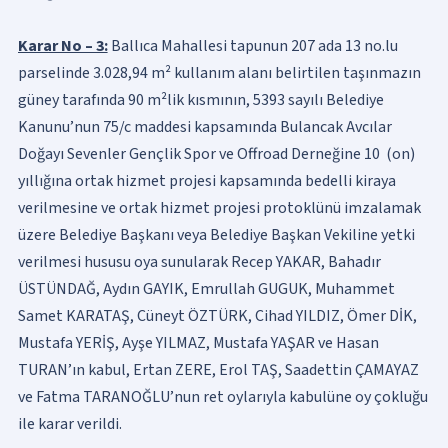
Karar No – 3:
Ballıca Mahallesi tapunun 207 ada 13 no.lu
parselinde 3.028,94 m² kullanım alanı belirtilen taşınmazın
güney tarafında 90 m²lik kısmının, 5393 sayılı Belediye
Kanunu’nun 75/c maddesi kapsamında Bulancak Avcılar
Doğayı Sevenler Gençlik Spor ve Offroad Derneğine 10 (on)
yıllığına ortak hizmet projesi kapsamında bedelli kiraya
verilmesine ve ortak hizmet projesi protoklünü imzalamak
üzere Belediye Başkanı veya Belediye Başkan Vekiline yetki
verilmesi hususu oya sunularak Recep YAKAR, Bahadır
ÜSTÜNDAĞ, Aydın GAYIK, Emrullah GUGUK, Muhammet
Samet KARATAŞ, Cüneyt ÖZTÜRK, Cihad YILDIZ, Ömer DİK,
Mustafa YERİŞ, Ayşe YILMAZ, Mustafa YAŞAR ve Hasan
TURAN’ın kabul, Ertan ZERE, Erol TAŞ, Saadettin ÇAMAYAZ
ve Fatma TARANOĞLU’nun ret oylarıyla kabulüne oy çokluğu
ile karar verildi.