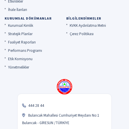
Etkinlikler
İhale İlanları
KURUMSAL DÖKÜMANLAR
BILGILENDIRMELER
Kurumsal Kimlik
KVKK Aydınlatma Metni
Stratejik Planlar
Çerez Politikası
Faaliyet Raporları
Performans Programı
Etik Komisyonu
Yönetmelikler
444 28 44
Bulancak Mahallesi Cumhuriyet Meydanı No:1
Bulancak - GİRESUN /TÜRKİYE