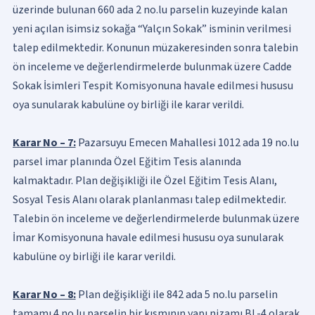
üzerinde bulunan 660 ada 2 no.lu parselin kuzeyinde kalan
yeni açılan isimsiz sokağa “Yalçın Sokak” isminin verilmesi
talep edilmektedir. Konunun müzakeresinden sonra talebin
ön inceleme ve değerlendirmelerde bulunmak üzere Cadde
Sokak İsimleri Tespit Komisyonuna havale edilmesi hususu
oya sunularak kabulüne oy birliği ile karar verildi.
Karar No – 7:
Pazarsuyu Emecen Mahallesi 1012 ada 19 no.lu
parsel imar planında Özel Eğitim Tesis alanında
kalmaktadır. Plan değişikliği ile Özel Eğitim Tesis Alanı,
Sosyal Tesis Alanı olarak planlanması talep edilmektedir.
Talebin ön inceleme ve değerlendirmelerde bulunmak üzere
İmar Komisyonuna havale edilmesi hususu oya sunularak
kabulüne oy birliği ile karar verildi.
Karar No – 8:
Plan değişikliği ile 842 ada 5 no.lu parselin
tamamı 4 no.lu parselin bir kısmının yapı nizamı BL-4 olarak