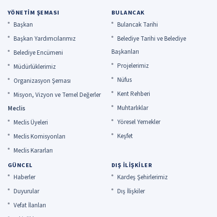
YÖNETIM ŞEMASI
BULANCAK
Başkan
Bulancak Tarihi
Başkan Yardımcılarımız
Belediye Tarihi ve Belediye
Başkanları
Belediye Encümeni
Projelerimiz
Müdürlüklerimiz
Nüfus
Organizasyon Şeması
Kent Rehberi
Misyon, Vizyon ve Temel Değerler
Muhtarlıklar
Meclis
Yöresel Yemekler
Meclis Üyeleri
Keşfet
Meclis Komisyonları
Meclis Kararları
GÜNCEL
DIŞ İLIŞKILER
Haberler
Kardeş Şehirlerimiz
Duyurular
Dış İlişkiler
Vefat İlanları