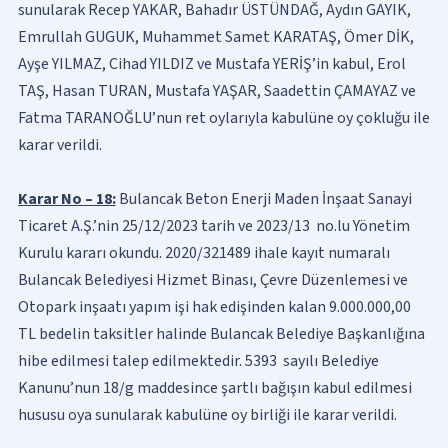
sunularak Recep YAKAR, Bahadır ÜSTÜNDAĞ, Aydın GAYIK,
Emrullah GUGUK, Muhammet Samet KARATAŞ, Ömer DİK,
Ayşe YILMAZ, Cihad YILDIZ ve Mustafa YERİŞ’in kabul, Erol
TAŞ, Hasan TURAN, Mustafa YAŞAR, Saadettin ÇAMAYAZ ve
Fatma TARANOĞLU’nun ret oylarıyla kabulüne oy çokluğu ile
karar verildi.
Karar No – 18:
Bulancak Beton Enerji Maden İnşaat Sanayi
Ticaret A.Ş.’nin 25/12/2023 tarih ve 2023/13 no.lu Yönetim
Kurulu kararı okundu. 2020/321489 ihale kayıt numaralı
Bulancak Belediyesi Hizmet Binası, Çevre Düzenlemesi ve
Otopark inşaatı yapım işi hak edişinden kalan 9.000.000,00
TL bedelin taksitler halinde Bulancak Belediye Başkanlığına
hibe edilmesi talep edilmektedir. 5393 sayılı Belediye
Kanunu’nun 18/g maddesince şartlı bağışın kabul edilmesi
hususu oya sunularak kabulüne oy birliği ile karar verildi.