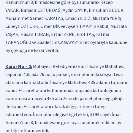
Kanunu’nun 8/b maddesine göre oya sunularak Recep
YAKAR, Bahadır ÜSTÜNDAĞ, Aydın GAYIK, Emrullah GUGUK,
Muhammet Samet KARATAŞ, Cihad YILDIZ, Mustafa YERİŞ,
Cüneyt ÖZTÜRK, Ömer DİK ve Ayşe YILMAZ’ın kabul, Mustafa
YAŞAR, Hasan TURAN, Ertan ZERE, Erol TAŞ, Fatma
TARANOĞLU ve Saadettin ÇAMAYAZ’ın ret oylarıyla kabulüne
oy çokluğu ile karar verildi.
Karar No – 2:
Mülkiyeti Belediyemize ait İhsaniye Mahallesi,
tapunun 435 ada 26 no.lu parsel, imar planında sosyal tesis
alanında kalmaktadır. İhsaniye Mahallesi 435 adanın tamamı
konut +ticaret alanı kullanımında olup ada bütünlüğünün
korunması amacıyla 435 ada 26 no.lu parsel plan değişikliği
ile konut+ticaret alanı olarak değiştirilmesi talep
edilmektedir. İmar planı değişikliği teklifi, 3194 sayılı İmar
Kanunu’nun 8/b maddesine göre oya sunularak reddine oy
birliği ile karar verildi.