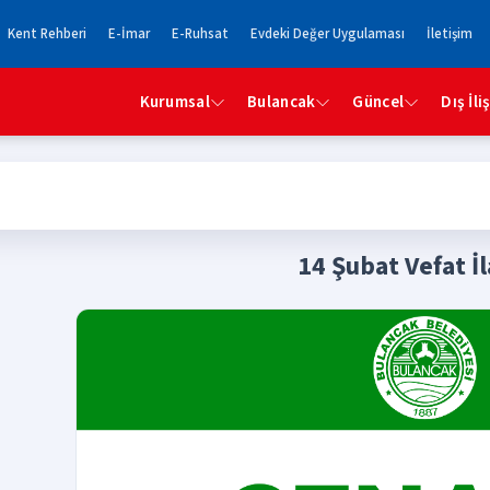
Kent Rehberi
E-İmar
E-Ruhsat
Evdeki Değer Uygulaması
İletişim
Kurumsal
Bulancak
Güncel
Dış İli
14 Şubat Vefat İl