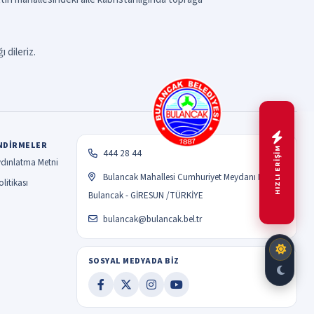
 dileriz.
NDIRMELER
HIZLI ERİŞİM
444 28 44
dınlatma Metni
Bulancak Mahallesi Cumhuriyet Meydanı No:1
litikası
Bulancak - GİRESUN /TÜRKİYE
bulancak@bulancak.bel.tr
SOSYAL MEDYADA BİZ