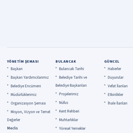
YÖNETIM ŞEMASI
BULANCAK
GÜNCEL
Başkan
Bulancak Tarihi
Haberler
Başkan Yardımcılarımız
Belediye Tarihi ve
Duyurular
Belediye Başkanları
Belediye Encümeni
Vefat İlanları
Projelerimiz
Müdürlüklerimiz
Etkinlikler
Nüfus
Organizasyon Şeması
İhale İlanları
Kent Rehberi
Misyon, Vizyon ve Temel
Değerler
Muhtarlıklar
Meclis
Yöresel Yemekler