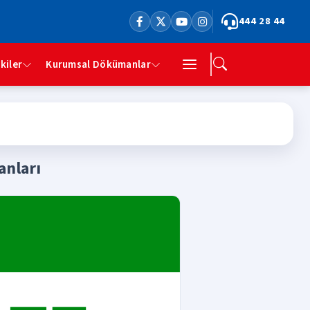
444 28 44
şkiler
Kurumsal Dökümanlar
anları