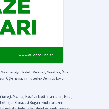
 Mişe’nin oğlu; Rafet, Mehmet, Nurettin, Ömer
ugün Öğle namazını müteakip Demircili köyü
n eşi, Mazhar, Nasıf ve Nadir'in anneleri, Emel,
t etmiştir. Cenazesi Bugün İkindi namazını
in mahallesindeki aile kabristanlığında toprağa