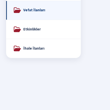
Vefat İlanları
Etkinlikler
İhale İlanları