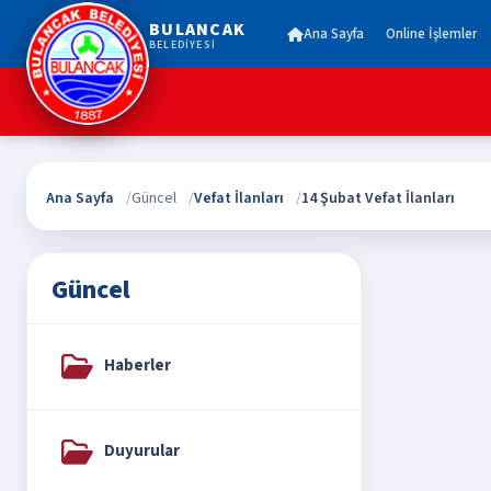
BULANCAK
Ana Sayfa
Online İşlemler
BELEDİYESİ
Ana Sayfa
Güncel
Vefat İlanları
14 Şubat Vefat İlanları
Güncel
Haberler
Duyurular