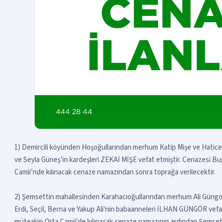
1) Demircili köyünden Hoşoğullarından merhum Katip Mişe ve Hatice
ve Seyla Güneş’in kardeşleri ZEKAİ MİŞE vefat etmiştir. Cenazesi B
Camii’nde kılınacak cenaze namazından sonra toprağa verilecektir.
2) Şemsettin mahallesinden Karahacıoğullarından merhum Ali Güngör'ü
Erdi, Seçil, Berna ve Yakup Ali'nin babaanneleri İLHAN GÜNGÖR vefa
müteakip Orta Camii'de kılınacak cenaze namazının ardından Şemsett