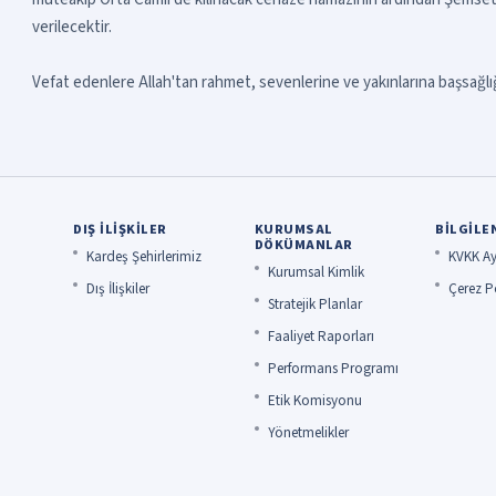
verilecektir.
Vefat edenlere Allah'tan rahmet, sevenlerine ve yakınlarına başsağlığı
DIŞ İLIŞKILER
KURUMSAL
BILGILE
DÖKÜMANLAR
Kardeş Şehirlerimiz
KVKK Ay
Kurumsal Kimlik
Dış İlişkiler
Çerez Po
Stratejik Planlar
Faaliyet Raporları
Performans Programı
Etik Komisyonu
Yönetmelikler