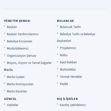
YÖNETIM ŞEMASI
BULANCAK
Başkan
Bulancak Tarihi
Başkan Yardımcılarımız
Belediye Tarihi ve Belediye
Başkanları
Belediye Encümeni
Projelerimiz
Müdürlüklerimiz
Nüfus
Organizasyon Şeması
Kent Rehberi
Misyon, Vizyon ve Temel Değerler
Muhtarlıklar
Meclis
Yöresel Yemekler
Meclis Üyeleri
Keşfet
Meclis Komisyonları
Meclis Kararları
GÜNCEL
DIŞ İLIŞKILER
Haberler
Kardeş Şehirlerimiz