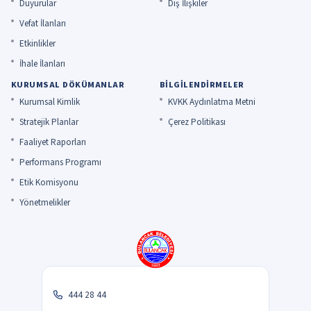
Duyurular
Dış İlişkiler
Vefat İlanları
Etkinlikler
İhale İlanları
KURUMSAL DÖKÜMANLAR
BILGILENDIRMELER
Kurumsal Kimlik
KVKK Aydınlatma Metni
Stratejik Planlar
Çerez Politikası
Faaliyet Raporları
Performans Programı
Etik Komisyonu
Yönetmelikler
444 28 44