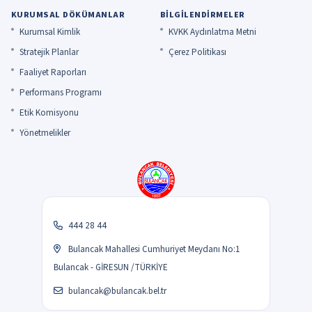
KURUMSAL DÖKÜMANLAR
BILGILENDIRMELER
Kurumsal Kimlik
KVKK Aydınlatma Metni
Stratejik Planlar
Çerez Politikası
Faaliyet Raporları
Performans Programı
Etik Komisyonu
Yönetmelikler
444 28 44
Bulancak Mahallesi Cumhuriyet Meydanı No:1
Bulancak - GİRESUN /TÜRKİYE
bulancak@bulancak.bel.tr