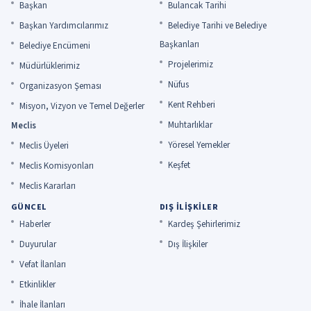
Başkan
Bulancak Tarihi
Başkan Yardımcılarımız
Belediye Tarihi ve Belediye
Başkanları
Belediye Encümeni
Projelerimiz
Müdürlüklerimiz
Nüfus
Organizasyon Şeması
Kent Rehberi
Misyon, Vizyon ve Temel Değerler
Muhtarlıklar
Meclis
Yöresel Yemekler
Meclis Üyeleri
Keşfet
Meclis Komisyonları
Meclis Kararları
GÜNCEL
DIŞ İLIŞKILER
Haberler
Kardeş Şehirlerimiz
Duyurular
Dış İlişkiler
Vefat İlanları
Etkinlikler
İhale İlanları