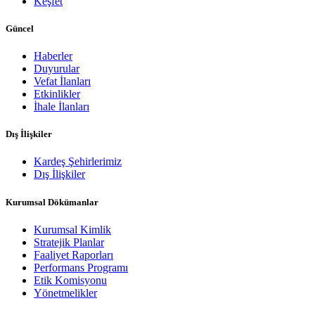
Keşfet
Güncel
Haberler
Duyurular
Vefat İlanları
Etkinlikler
İhale İlanları
Dış İlişkiler
Kardeş Şehirlerimiz
Dış İlişkiler
Kurumsal Dökümanlar
Kurumsal Kimlik
Stratejik Planlar
Faaliyet Raporları
Performans Programı
Etik Komisyonu
Yönetmelikler