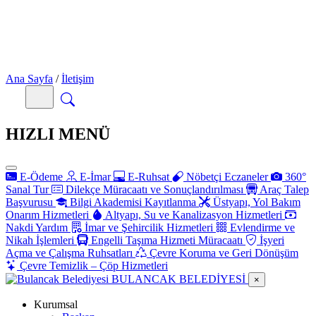
Ana Sayfa
/
İletişim
HIZLI MENÜ
E-Ödeme
E-İmar
E-Ruhsat
Nöbetçi Eczaneler
360°
Sanal Tur
Dilekçe Müracaatı ve Sonuçlandırılması
Araç Talep
Başvurusu
Bilgi Akademisi Kayıtlanma
Üstyapı, Yol Bakım
Onarım Hizmetleri
Altyapı, Su ve Kanalizasyon Hizmetleri
Nakdi Yardım
İmar ve Şehircilik Hizmetleri
Evlendirme ve
Nikah İşlemleri
Engelli Taşıma Hizmeti Müracaatı
İşyeri
Açma ve Çalışma Ruhsatları
Çevre Koruma ve Geri Dönüşüm
Çevre Temizlik – Çöp Hizmetleri
BULANCAK
BELEDİYESİ
×
Kurumsal