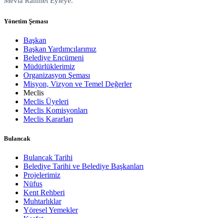
Mevla Rahmet Eyleye.
Yönetim Şeması
Başkan
Başkan Yardımcılarımız
Belediye Encümeni
Müdürlüklerimiz
Organizasyon Şeması
Misyon, Vizyon ve Temel Değerler
Meclis
Meclis Üyeleri
Meclis Komisyonları
Meclis Kararları
Bulancak
Bulancak Tarihi
Belediye Tarihi ve Belediye Başkanları
Projelerimiz
Nüfus
Kent Rehberi
Muhtarlıklar
Yöresel Yemekler