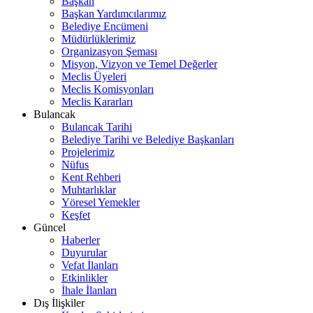
Başkan
Başkan Yardımcılarımız
Belediye Encümeni
Müdürlüklerimiz
Organizasyon Şeması
Misyon, Vizyon ve Temel Değerler
Meclis Üyeleri
Meclis Komisyonları
Meclis Kararları
Bulancak
Bulancak Tarihi
Belediye Tarihi ve Belediye Başkanları
Projelerimiz
Nüfus
Kent Rehberi
Muhtarlıklar
Yöresel Yemekler
Keşfet
Güncel
Haberler
Duyurular
Vefat İlanları
Etkinlikler
İhale İlanları
Dış İlişkiler