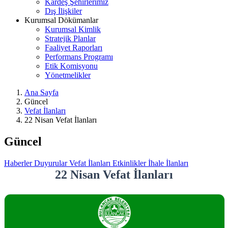
Kardeş Şehirlerimiz
Dış İlişkiler
Kurumsal Dökümanlar
Kurumsal Kimlik
Stratejik Planlar
Faaliyet Raporları
Performans Programı
Etik Komisyonu
Yönetmelikler
Ana Sayfa
Güncel
Vefat İlanları
22 Nisan Vefat İlanları
Güncel
Haberler
Duyurular
Vefat İlanları
Etkinlikler
İhale İlanları
22 Nisan Vefat İlanları