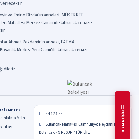
erilecektir.
 Üzeyir ve Emine Dizdar'ın anneleri, MÜŞERREF
en Mahallesi Merkez Camii'nde kılınacak cenaze
ir.
muhtar Ahmet Pekdemir'in annesi, FATMA
Kovanlık Merkez Yeni Camii'de kılınacak cenaze
 dileriz.
NDIRMELER
HIZLI ERİŞİM
444 28 44
dınlatma Metni
Bulancak Mahallesi Cumhuriyet Meydanı No:1
litikası
Bulancak - GİRESUN /TÜRKİYE