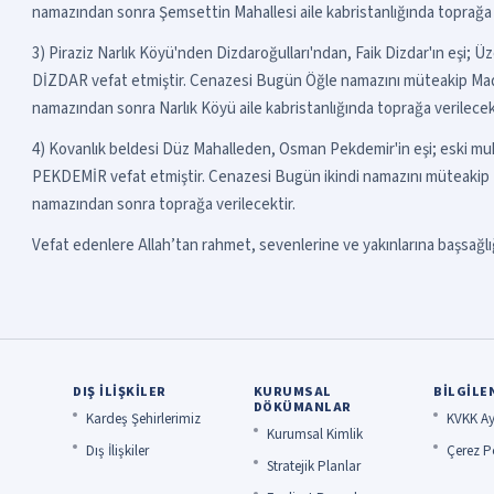
namazından sonra Şemsettin Mahallesi aile kabristanlığında toprağa v
3) Piraziz Narlık Köyü'nden Dizdaroğulları'ndan, Faik Dizdar'ın eşi;
DİZDAR vefat etmiştir. Cenazesi Bugün Öğle namazını müteakip Mad
namazından sonra Narlık Köyü aile kabristanlığında toprağa verilecekt
4) Kovanlık beldesi Düz Mahalleden, Osman Pekdemir'in eşi; eski 
PEKDEMİR vefat etmiştir. Cenazesi Bugün ikindi namazını müteakip 
namazından sonra toprağa verilecektir.
Vefat edenlere Allah’tan rahmet, sevenlerine ve yakınlarına başsağlığı
DIŞ İLIŞKILER
KURUMSAL
BILGILE
DÖKÜMANLAR
Kardeş Şehirlerimiz
KVKK Ay
Kurumsal Kimlik
Dış İlişkiler
Çerez Po
Stratejik Planlar