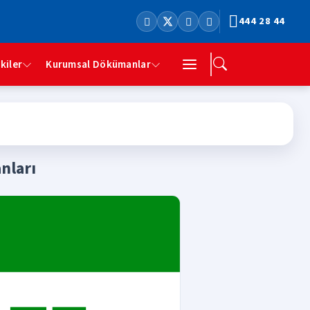
444 28 44
şkiler
Kurumsal Dökümanlar
anları