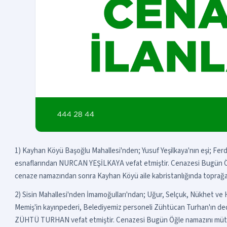
1) Kayhan Köyü Başoğlu Mahallesi'nden; Yusuf Yeşilkaya'nın eşi; Ferd
esnaflarından NURCAN YEŞİLKAYA vefat etmiştir. Cenazesi Bugün Öğ
cenaze namazından sonra Kayhan Köyü aile kabristanlığında toprağa 
2) Sisin Mahallesi'nden İmamoğulları'ndan; Uğur, Selçuk, Nükhet ve
Memiş'in kayınpederi, Belediyemiz personeli Zühtücan Turhan'ın d
ZÜHTÜ TURHAN vefat etmiştir. Cenazesi Bugün Öğle namazını mütea