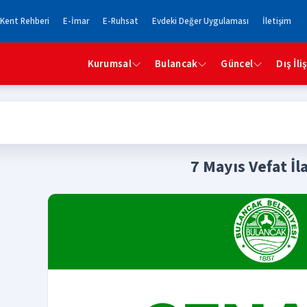
Kent Rehberi
E-İmar
E-Ruhsat
Evdeki Değer Uygulaması
İletişim
Kurumsal
Bulancak
Güncel
Dış İli
7 Mayıs Vefat İl