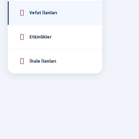
Vefat İlanları
Etkinlikler
İhale İlanları