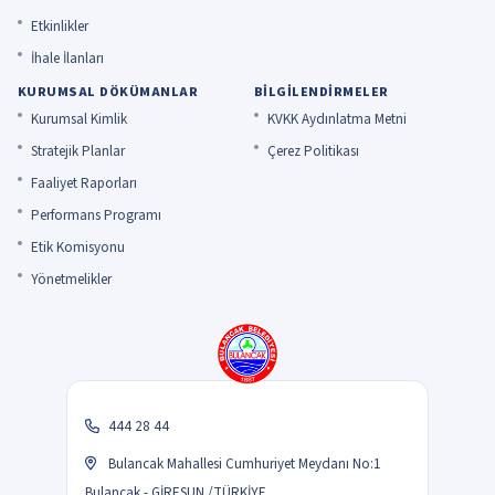
Etkinlikler
İhale İlanları
KURUMSAL DÖKÜMANLAR
BILGILENDIRMELER
Kurumsal Kimlik
KVKK Aydınlatma Metni
Stratejik Planlar
Çerez Politikası
Faaliyet Raporları
Performans Programı
Etik Komisyonu
Yönetmelikler
444 28 44
Bulancak Mahallesi Cumhuriyet Meydanı No:1
Bulancak - GİRESUN /TÜRKİYE