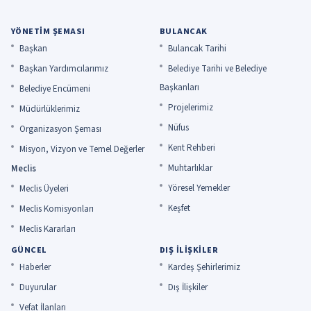
YÖNETIM ŞEMASI
BULANCAK
Başkan
Bulancak Tarihi
Başkan Yardımcılarımız
Belediye Tarihi ve Belediye
Başkanları
Belediye Encümeni
Projelerimiz
Müdürlüklerimiz
Nüfus
Organizasyon Şeması
Kent Rehberi
Misyon, Vizyon ve Temel Değerler
Muhtarlıklar
Meclis
Yöresel Yemekler
Meclis Üyeleri
Keşfet
Meclis Komisyonları
Meclis Kararları
GÜNCEL
DIŞ İLIŞKILER
Haberler
Kardeş Şehirlerimiz
Duyurular
Dış İlişkiler
Vefat İlanları