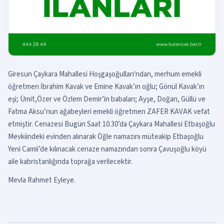
Giresun Çaykara Mahallesi Hoşgaşoğulları'ndan, merhum emekli
öğretmen İbrahim Kavak ve Emine Kavak’ın oğlu; Gönül Kavak’ın
eşi; Ümit,Özer ve Özlem Demir’in babaları; Ayşe, Doğan, Güllü ve
Fatma Aksu’nun ağabeyleri emekli öğretmen ZAFER KAVAK vefat
etmiştir. Cenazesi Bugün Saat 10.30’da Çaykara Mahallesi Etbaşoğlu
Mevkiindeki evinden alınarak Öğle namazını müteakip Etbaşoğlu
Yeni Camii’de kılınacak cenaze namazından sonra Çavuşoğlu köyü
aile kabristanlığında toprağa verilecektir.
Mevla Rahmet Eyleye.