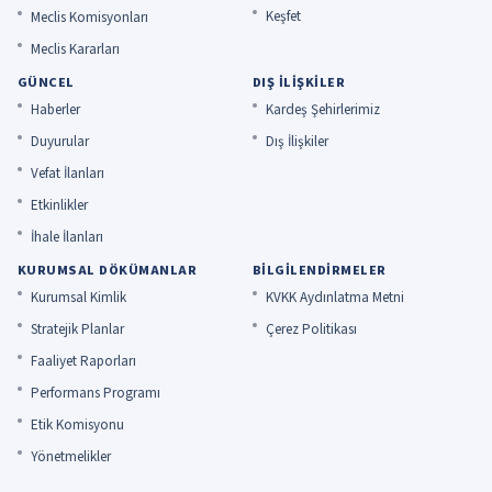
Keşfet
Meclis Komisyonları
Meclis Kararları
GÜNCEL
DIŞ İLIŞKILER
Haberler
Kardeş Şehirlerimiz
Duyurular
Dış İlişkiler
Vefat İlanları
Etkinlikler
İhale İlanları
KURUMSAL DÖKÜMANLAR
BILGILENDIRMELER
Kurumsal Kimlik
KVKK Aydınlatma Metni
Stratejik Planlar
Çerez Politikası
Faaliyet Raporları
Performans Programı
Etik Komisyonu
Yönetmelikler