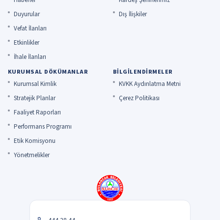
Duyurular
Dış İlişkiler
Vefat İlanları
Etkinlikler
İhale İlanları
KURUMSAL DÖKÜMANLAR
BILGILENDIRMELER
Kurumsal Kimlik
KVKK Aydınlatma Metni
Stratejik Planlar
Çerez Politikası
Faaliyet Raporları
Performans Programı
Etik Komisyonu
Yönetmelikler