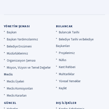
YÖNETIM ŞEMASI
BULANCAK
Başkan
Bulancak Tarihi
Başkan Yardımcılarımız
Belediye Tarihi ve Belediye
Başkanları
Belediye Encümeni
Projelerimiz
Müdürlüklerimiz
Nüfus
Organizasyon Şeması
Kent Rehberi
Misyon, Vizyon ve Temel Değerler
Muhtarlıklar
Meclis
Yöresel Yemekler
Meclis Üyeleri
Keşfet
Meclis Komisyonları
Meclis Kararları
GÜNCEL
DIŞ İLIŞKILER
Haberler
Kardeş Şehirlerimiz