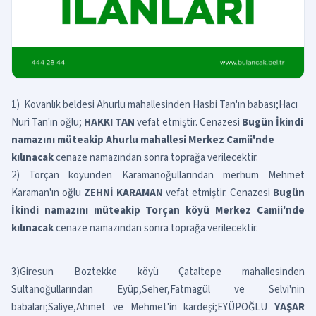
1) Kovanlık beldesi Ahurlu mahallesinden Hasbi Tan'ın babası;Hacı
Nuri Tan'ın oğlu;
HAKKI TAN
vefat etmiştir. Cenazesi
Bugün İkindi
namazını müteakip Ahurlu mahallesi Merkez Camii'nde
kılınacak
cenaze namazından sonra toprağa verilecektir.
2) Torçan köyünden Karamanoğullarından merhum Mehmet
Karaman'ın oğlu
ZEHNİ KARAMAN
vefat etmiştir. Cenazesi
Bugün
İkindi namazını müteakip Torçan köyü Merkez Camii'nde
kılınacak
cenaze namazından sonra toprağa verilecektir.
3)Giresun Boztekke köyü Çataltepe mahallesinden
Sultanoğullarından Eyüp,Seher,Fatmagül ve Selvi'nin
babaları;Saliye,Ahmet ve Mehmet'in kardeşi;EYÜPOĞLU
YAŞAR