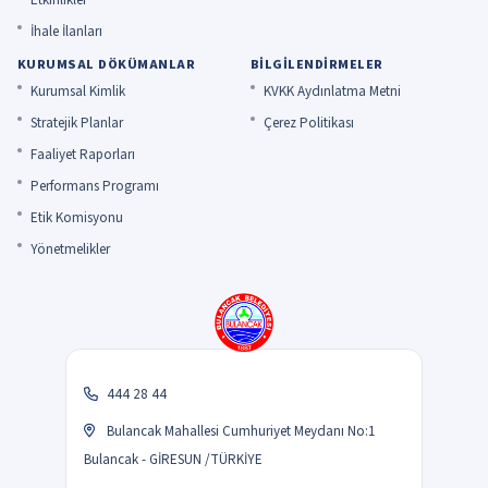
İhale İlanları
KURUMSAL DÖKÜMANLAR
BILGILENDIRMELER
Kurumsal Kimlik
KVKK Aydınlatma Metni
Stratejik Planlar
Çerez Politikası
Faaliyet Raporları
Performans Programı
Etik Komisyonu
Yönetmelikler
444 28 44
Bulancak Mahallesi Cumhuriyet Meydanı No:1
Bulancak - GİRESUN /TÜRKİYE