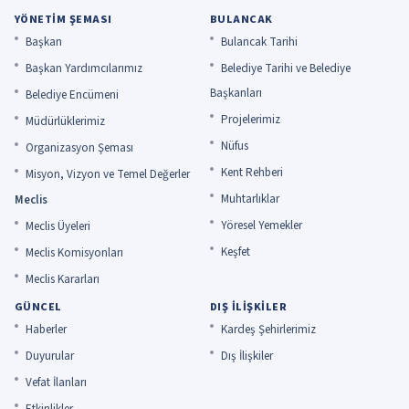
YÖNETIM ŞEMASI
BULANCAK
Başkan
Bulancak Tarihi
Başkan Yardımcılarımız
Belediye Tarihi ve Belediye
Başkanları
Belediye Encümeni
Projelerimiz
Müdürlüklerimiz
Nüfus
Organizasyon Şeması
Kent Rehberi
Misyon, Vizyon ve Temel Değerler
Muhtarlıklar
Meclis
Yöresel Yemekler
Meclis Üyeleri
Keşfet
Meclis Komisyonları
Meclis Kararları
GÜNCEL
DIŞ İLIŞKILER
Haberler
Kardeş Şehirlerimiz
Duyurular
Dış İlişkiler
Vefat İlanları
Etkinlikler