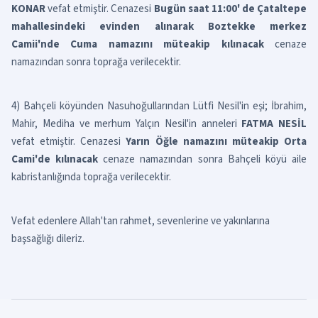
KONAR
vefat etmiştir. Cenazesi
Bugün saat 11:00' de Çataltepe
mahallesindeki evinden alınarak Boztekke merkez
Camii'nde Cuma namazını müteakip kılınacak
cenaze
namazından sonra toprağa verilecektir.
4) Bahçeli köyünden Nasuhoğullarından Lütfi Nesil'in eşi; İbrahim,
Mahir, Mediha ve merhum Yalçın Nesil'in anneleri
FATMA NESİL
vefat etmiştir. Cenazesi
Yarın Öğle namazını müteakip Orta
Cami'de kılınacak
cenaze namazından sonra Bahçeli köyü aile
kabristanlığında toprağa verilecektir.
Vefat edenlere Allah'tan rahmet, sevenlerine ve yakınlarına
başsağlığı dileriz.