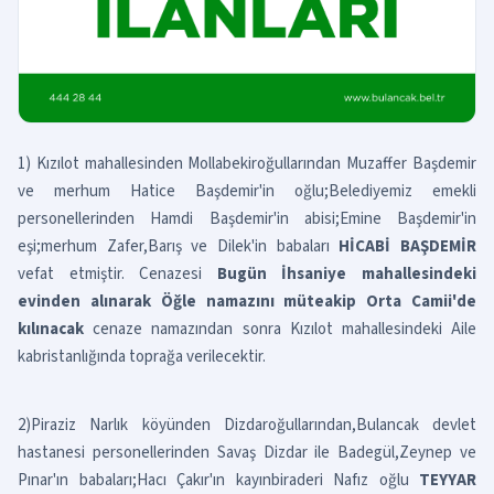
1) Kızılot mahallesinden Mollabekiroğullarından Muzaffer Başdemir
ve merhum Hatice Başdemir'in oğlu;Belediyemiz emekli
personellerinden Hamdi Başdemir'in abisi;Emine Başdemir'in
eşi;merhum Zafer,Barış ve Dilek'in babaları
HİCABİ BAŞDEMİR
vefat etmiştir. Cenazesi
Bugün İhsaniye mahallesindeki
evinden alınarak Öğle namazını müteakip Orta Camii'de
kılınacak
cenaze namazından sonra Kızılot mahallesindeki Aile
kabristanlığında toprağa verilecektir.
2)Piraziz Narlık köyünden Dizdaroğullarından,Bulancak devlet
hastanesi personellerinden Savaş Dizdar ile Badegül,Zeynep ve
Pınar'ın babaları;Hacı Çakır'ın kayınbiraderi Nafız oğlu
TEYYAR