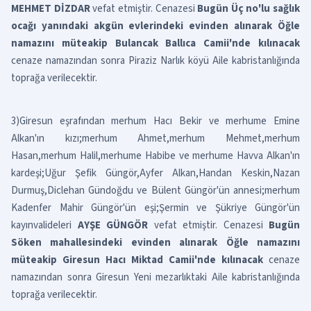
MEHMET DİZDAR
vefat etmiştir. Cenazesi
Bugün Üç no'lu sağlık
ocağı yanındaki akgün evlerindeki evinden alınarak Öğle
namazını müteakip Bulancak Ballıca Camii'nde kılınacak
cenaze namazından sonra Piraziz Narlık köyü Aile kabristanlığında
toprağa verilecektir.
3)Giresun eşrafından merhum Hacı Bekir ve merhume Emine
Alkan'ın kızı;merhum Ahmet,merhum Mehmet,merhum
Hasan,merhum Halil,merhume Habibe ve merhume Havva Alkan'ın
kardeşi;Uğur Şefik Güngör,Ayfer Alkan,Handan Keskin,Nazan
Durmuş,Diclehan Gündoğdu ve Bülent Güngör'ün annesi;merhum
Kadenfer Mahir Güngör'ün eşi;Şermin ve Şükriye Güngör'ün
kayınvalideleri
AYŞE GÜNGÖR
vefat etmiştir. Cenazesi
Bugün
Söken mahallesindeki evinden alınarak Öğle namazını
müteakip Giresun Hacı Miktad Camii'nde kılınacak
cenaze
namazından sonra Giresun Yeni mezarlıktaki Aile kabristanlığında
toprağa verilecektir.