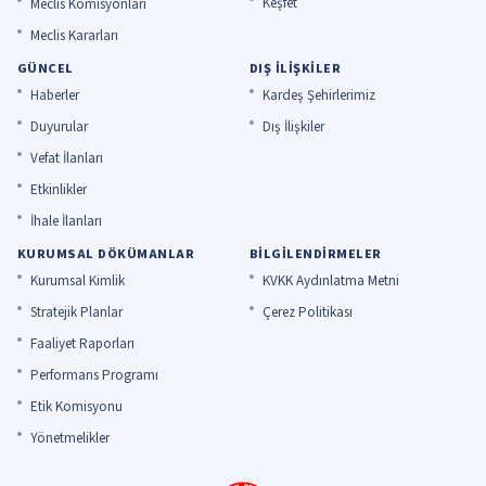
Keşfet
Meclis Komisyonları
Meclis Kararları
GÜNCEL
DIŞ İLIŞKILER
Haberler
Kardeş Şehirlerimiz
Duyurular
Dış İlişkiler
Vefat İlanları
Etkinlikler
İhale İlanları
KURUMSAL DÖKÜMANLAR
BILGILENDIRMELER
Kurumsal Kimlik
KVKK Aydınlatma Metni
Stratejik Planlar
Çerez Politikası
Faaliyet Raporları
Performans Programı
Etik Komisyonu
Yönetmelikler