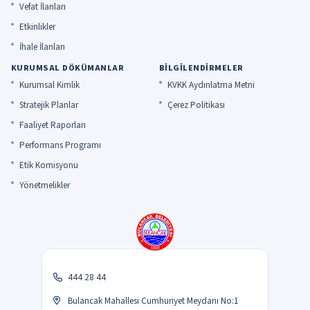
Vefat İlanları
Etkinlikler
İhale İlanları
KURUMSAL DÖKÜMANLAR
BILGILENDIRMELER
Kurumsal Kimlik
KVKK Aydınlatma Metni
Stratejik Planlar
Çerez Politikası
Faaliyet Raporları
Performans Programı
Etik Komisyonu
Yönetmelikler
444 28 44
Bulancak Mahallesi Cumhuriyet Meydanı No:1