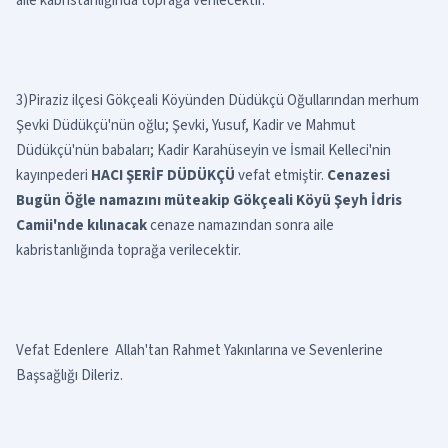
aile kabristanlığında toprağa verilecektir.
3)Piraziz ilçesi Gökçeali Köyünden Düdükçü Oğullarından merhum
Şevki Düdükçü'nün oğlu; Şevki, Yusuf, Kadir ve Mahmut
Düdükçü'nün babaları; Kadir Karahüseyin ve İsmail Kelleci'nin
kayınpederi
HACI ŞERİF DÜDÜKÇÜ
vefat etmiştir.
Cenazesi
Bugün Öğle namazını müteakip Gökçeali Köyü Şeyh İdris
Camii'nde kılınacak
cenaze namazından sonra aile
kabristanlığında toprağa verilecektir.
Vefat Edenlere Allah'tan Rahmet Yakınlarına ve Sevenlerine
Başsağlığı Dileriz.