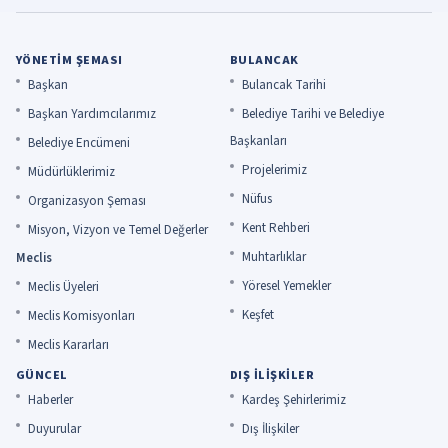
YÖNETIM ŞEMASI
BULANCAK
Başkan
Bulancak Tarihi
Başkan Yardımcılarımız
Belediye Tarihi ve Belediye
Başkanları
Belediye Encümeni
Projelerimiz
Müdürlüklerimiz
Nüfus
Organizasyon Şeması
Kent Rehberi
Misyon, Vizyon ve Temel Değerler
Muhtarlıklar
Meclis
Yöresel Yemekler
Meclis Üyeleri
Keşfet
Meclis Komisyonları
Meclis Kararları
GÜNCEL
DIŞ İLIŞKILER
Haberler
Kardeş Şehirlerimiz
Duyurular
Dış İlişkiler