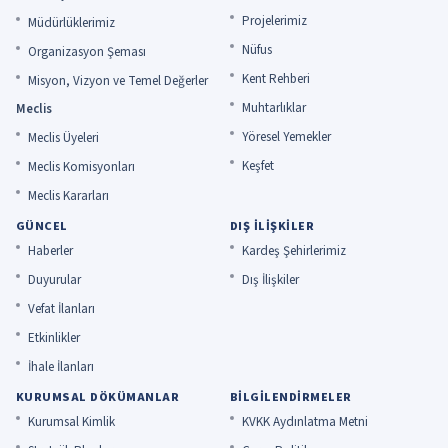
Projelerimiz
Müdürlüklerimiz
Nüfus
Organizasyon Şeması
Kent Rehberi
Misyon, Vizyon ve Temel Değerler
Muhtarlıklar
Meclis
Yöresel Yemekler
Meclis Üyeleri
Keşfet
Meclis Komisyonları
Meclis Kararları
GÜNCEL
DIŞ İLIŞKILER
Haberler
Kardeş Şehirlerimiz
Duyurular
Dış İlişkiler
Vefat İlanları
Etkinlikler
İhale İlanları
KURUMSAL DÖKÜMANLAR
BILGILENDIRMELER
Kurumsal Kimlik
KVKK Aydınlatma Metni