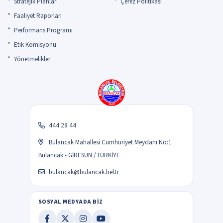
Stratejik Planlar
Çerez Politikası
Faaliyet Raporları
Performans Programı
Etik Komisyonu
Yönetmelikler
444 28 44
Bulancak Mahallesi Cumhuriyet Meydanı No:1
Bulancak - GİRESUN /TÜRKİYE
bulancak@bulancak.bel.tr
SOSYAL MEDYADA BİZ