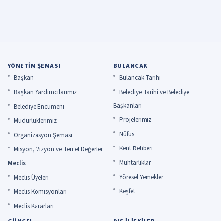
YÖNETIM ŞEMASI
BULANCAK
Başkan
Bulancak Tarihi
Başkan Yardımcılarımız
Belediye Tarihi ve Belediye
Başkanları
Belediye Encümeni
Projelerimiz
Müdürlüklerimiz
Nüfus
Organizasyon Şeması
Kent Rehberi
Misyon, Vizyon ve Temel Değerler
Muhtarlıklar
Meclis
Yöresel Yemekler
Meclis Üyeleri
Keşfet
Meclis Komisyonları
Meclis Kararları
GÜNCEL
DIŞ İLIŞKILER