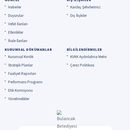
Haberler
Kardeş Şehirlerimiz
Duyurular
Dış İlişkiler
Vefat İlanları
Etkinlikler
İhale İlanları
KURUMSAL DÖKÜMANLAR
BILGILENDIRMELER
Kurumsal Kimlik
KVKK Aydınlatma Metni
Stratejik Planlar
Çerez Politikası
Faaliyet Raporları
Performans Programı
Etik Komisyonu
Yönetmelikler