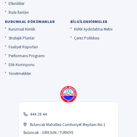
Etkinlikler
İhale İlanları
KURUMSAL DÖKÜMANLAR
BILGILENDIRMELER
Kurumsal Kimlik
KVKK Aydınlatma Metni
Stratejik Planlar
Çerez Politikası
Faaliyet Raporları
Performans Programı
Etik Komisyonu
Yönetmelikler
444 28 44
Bulancak Mahallesi Cumhuriyet Meydanı No:1
Bulancak - GİRESUN /TÜRKİYE