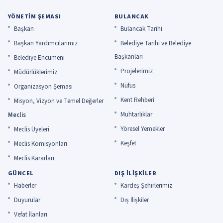
YÖNETIM ŞEMASI
BULANCAK
Başkan
Bulancak Tarihi
Başkan Yardımcılarımız
Belediye Tarihi ve Belediye
Başkanları
Belediye Encümeni
Projelerimiz
Müdürlüklerimiz
Nüfus
Organizasyon Şeması
Kent Rehberi
Misyon, Vizyon ve Temel Değerler
Muhtarlıklar
Meclis
Yöresel Yemekler
Meclis Üyeleri
Keşfet
Meclis Komisyonları
Meclis Kararları
GÜNCEL
DIŞ İLIŞKILER
Haberler
Kardeş Şehirlerimiz
Duyurular
Dış İlişkiler
Vefat İlanları